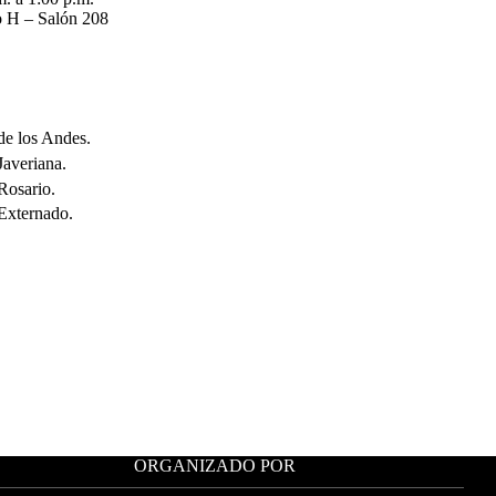
o H – Salón 208
de los Andes.
Javeriana.
Rosario.
Externado.
ORGANIZADO POR