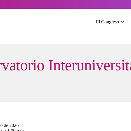
El Congreso
atorio Interuniversit
io de 2026
. a 1:00 p.m.