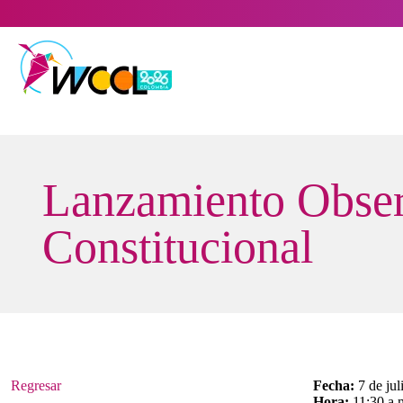
Saltar
al
contenido
Lanzamiento Observ
Constitucional
Regresar
Fecha:
7 de jul
Hora:
11:30 a.m