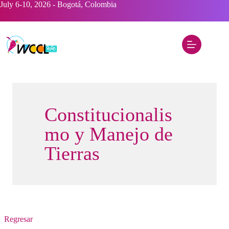
Saltar
July 6-10, 2026 - Bogotá, Colombia
al
contenido
Constitucionalis
mo y Manejo de
Tierras
Regresar