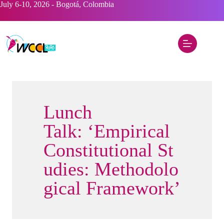
Saltar
July 6-10, 2026 - Bogotá, Colombia
al
contenido
Lunch
Talk: ‘Empirical
Constitutional St
udies: Methodolo
gical Framework’