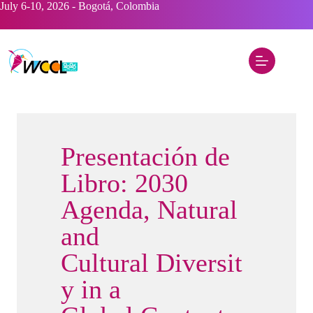
Saltar
July 6-10, 2026 - Bogotá, Colombia
al
contenido
Presentación de
Libro: 2030
Agenda, Natural
and
Cultural Diversit
y in a