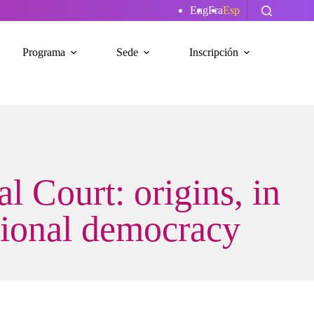
Eng
Fra
Esp
Programa
Sede
Inscripción
l Court: origins, in
utional democracy