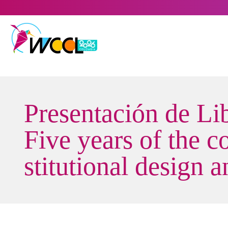
Saltar
al
contenido
Presentación de Li
Five years of the c
stitutional design