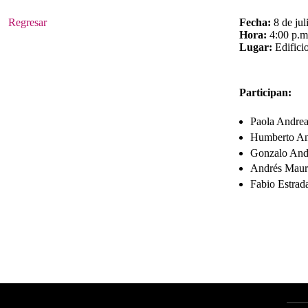
Regresar
Fecha:
8 de jul
Hora:
4:00 p.m.
Lugar:
Edifici
Participan:
Paola Andre
Humberto Ant
Gonzalo And
Andrés Mauri
Fabio Estrad