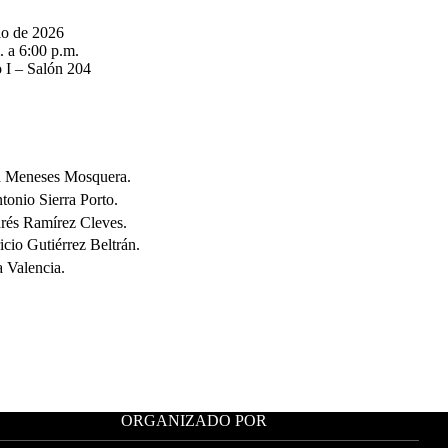
io de 2026
 a 6:00 p.m.
o I – Salón 204
a Meneses Mosquera.
onio Sierra Porto.
rés Ramírez Cleves.
cio Gutiérrez Beltrán.
a Valencia.
ORGANIZADO POR