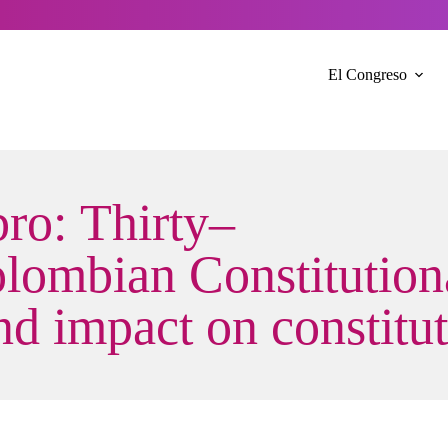
El Congreso
bro: Thirty–
olombian Constitutiona
 and impact on constit