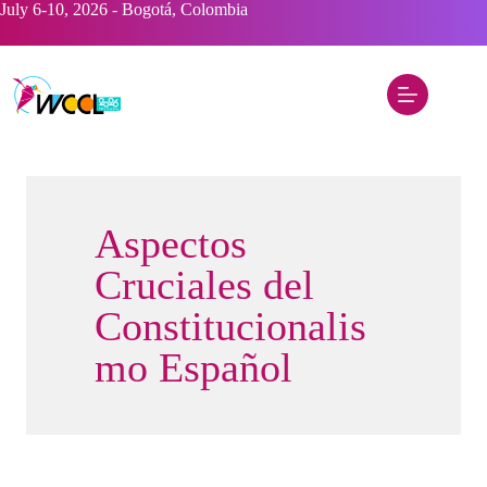
Saltar
July 6-10, 2026 - Bogotá, Colombia
al
contenido
Aspectos
Cruciales del
Constitucionalis
mo Español