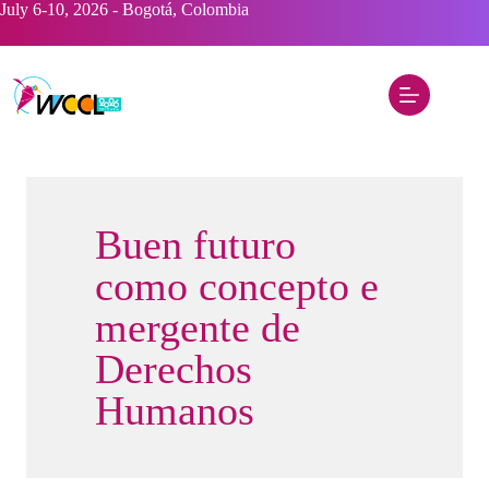
Saltar
July 6-10, 2026 - Bogotá, Colombia
al
contenido
Buen futuro
como concepto e
mergente de
Derechos
Humanos