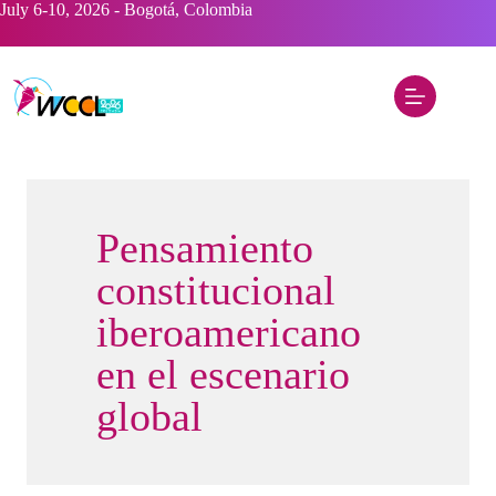
Saltar
July 6-10, 2026 - Bogotá, Colombia
al
contenido
Pensamiento
constitucional
iberoamericano
en el escenario
global