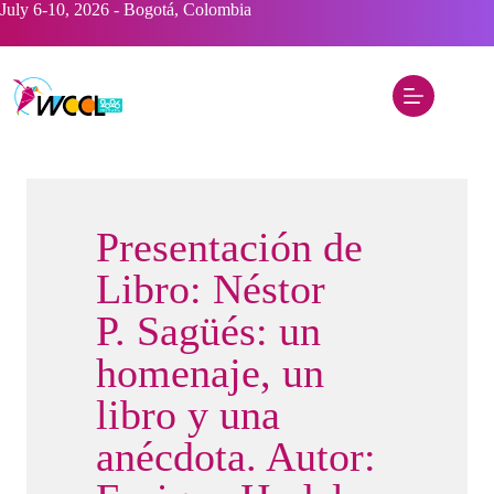
Saltar
July 6-10, 2026 - Bogotá, Colombia
al
contenido
Presentación de
Libro: Néstor
P. Sagüés: un
homenaje, un
libro y una
anécdota. Autor: