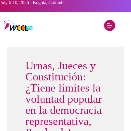
Saltar
July 6-10, 2026 - Bogotá, Colombia
al
contenido
Urnas, Jueces y
Constitución:
¿Tiene límites la
voluntad popular
en la democracia
representativa,