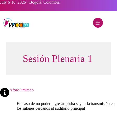
Saltar
July 6-10, 2026 - Bogotá, Colombia
al
contenido
Sesión Plenaria 1
Aforo limitado
En caso de no poder ingresar podrá seguir la transmisión en
los salones cercanos al auditorio principal