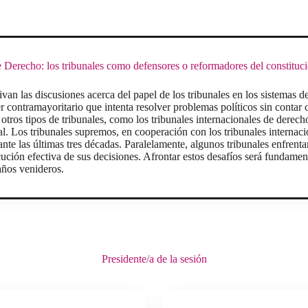
 Derecho: los tribunales como defensores o reformadores del constituc
tivan las discusiones acerca del papel de los tribunales en los sistemas 
er contramayoritario que intenta resolver problemas políticos sin contar 
tros tipos de tribunales, como los tribunales internacionales de derecho
nal. Los tribunales supremos, en cooperación con los tribunales internac
rante las últimas tres décadas. Paralelamente, algunos tribunales enfrent
cución efectiva de sus decisiones. Afrontar estos desafíos será fundame
 años venideros.
Presidente/a de la sesión