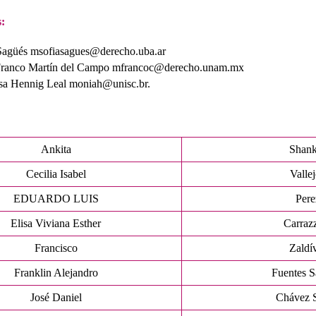
:
Sagüés msofiasagues@derecho.uba.ar
 Franco Martín del Campo mfrancoc@derecho.unam.mx
sa Hennig Leal moniah@unisc.br.
Ankita
Shank
Cecilia Isabel
Valle
EDUARDO LUIS
Pere
Elisa Viviana Esther
Carraz
Francisco
Zaldí
Franklin Alejandro
Fuentes S
José Daniel
Chávez 