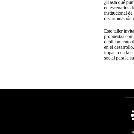
¿Hasta qué punto
en escenarios d
institucional de
discriminación e
Este taller invi
propuestas compa
debilitamiento 
en el desarroll
impacto en la c
social para la s