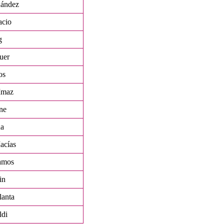
nández
acio
g
uer
os
Imaz
ne
a
acías
amos
in
lanta
ldi