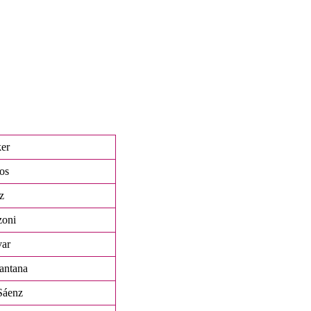
er
jos
z
zoni
var
antana
Sáenz