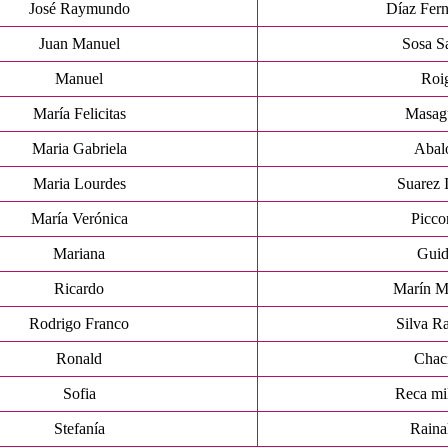
José Raymundo
Díaz Fer
Juan Manuel
Sosa S
Manuel
Roi
María Felicitas
Masag
Maria Gabriela
Abal
Maria Lourdes
Suarez 
María Verónica
Picco
Mariana
Guid
Ricardo
Marín M
Rodrigo Franco
Silva R
Ronald
Chac
Sofia
Reca mi
Stefanía
Raina