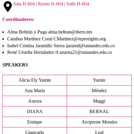
Sala H-604 | Room H-604 | Salle H-604
Coordinadores:
Alma Beltrán y Puga alma.beltran@ibero.mx
Catalina Martínez Coral CMartinez@reprorights.org
Isabel Cristina Jaramillo Sierra ijaramil@uniandes.edu.co
René Urueña Hernández rf.uruena21@uniandes.edu.co
SPEAKERS
Alicia Ely Yamin
Yamin
Ana Maria
Méndez
Aurora
Maggi
DIANA
BERNAL
Enrique
Arcipreste Morales
Giancarlo
Leal