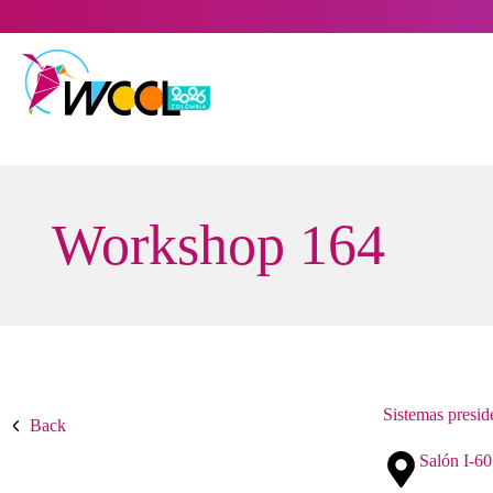
Saltar
al
contenido
Workshop 164
Sistemas presid
Back
Salón I-60