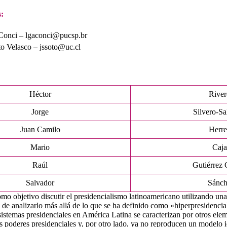
:
Conci – lgaconci@pucsp.br
to Velasco – jssoto@uc.cl
Héctor
River
Jorge
Silvero-Sa
Juan Camilo
Herre
Mario
Caja
Raúl
Gutiérrez 
Salvador
Sánch
 como objetivo discutir el presidencialismo latinoamericano utilizando u
n de analizarlo más allá de lo que se ha definido como «hiperpresidenci
 sistemas presidenciales en América Latina se caracterizan por otros el
s poderes presidenciales y, por otro lado, ya no reproducen un modelo id