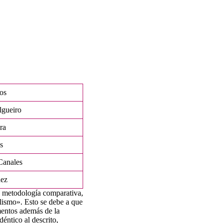
os
lgueiro
ra
s
Canales
ez
na metodología comparativa,
alismo». Esto se debe a que
ementos además de la
éntico al descrito,