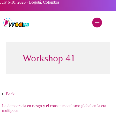
Saltar
July 6-10, 2026 - Bogotá, Colombia
al
contenido
Workshop 41
Back
La democracia en riesgo y el constitucionalismo global en la era
multipolar