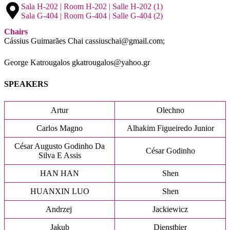
Sala H-202 | Room H-202 | Salle H-202 (1)
Sala G-404 | Room G-404 | Salle G-404 (2)
Chairs
Cássius Guimarães Chai cassiuschai@gmail.com;
George Katrougalos gkatrougalos@yahoo.gr
SPEAKERS
Artur
Olechno
Carlos Magno
Alhakim Figueiredo Junior
César Augusto Godinho Da
César Godinho
Silva E Assis
HAN HAN
Shen
HUANXIN LUO
Shen
Andrzej
Jackiewicz
Jakub
Dienstbier