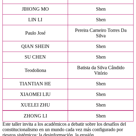
JIHONG MO
Shen
LIN LI
Shen
Pereira Carneiro Torres Da
Paulo José
Silva
QIAN SHEIN
Shen
SU CHEN
Shen
Batista da Silva Cândido
Teodoliona
Vitório
TIANTIAN HE
Shen
XIAOMEI LIU
Shen
XUELEI ZHU
Shen
ZHONG LI
Shen
Este taller invita a los académicos a debatir sobre los desafíos del
constitucionalismo en un mundo cada vez más configurado por
riesgos sistémicos: la desinformación, la erosión