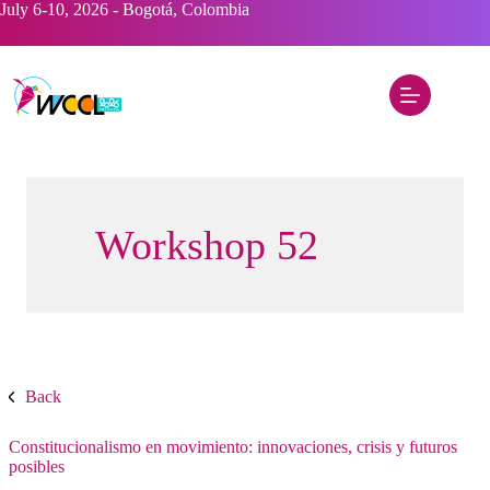
Saltar
July 6-10, 2026 - Bogotá, Colombia
al
contenido
Workshop 52
Back
Constitucionalismo en movimiento: innovaciones, crisis y futuros
posibles