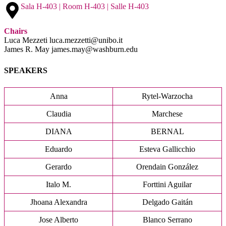
Sala H-403 | Room H-403 | Salle H-403
Chairs
Luca Mezzeti luca.mezzetti@unibo.it
James R. May james.may@washburn.edu
SPEAKERS
Anna
Rytel-Warzocha
Claudia
Marchese
DIANA
BERNAL
Eduardo
Esteva Gallicchio
Gerardo
Orendain González
Italo M.
Forttini Aguilar
Jhoana Alexandra
Delgado Gaitán
Jose Alberto
Blanco Serrano