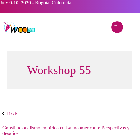
Saltar
July 6-10, 2026 - Bogotá, Colombia
al
contenido
Workshop 55
Back
Constitucionalismo empírico en Latinoamericano: Perspectivas y
desafíos