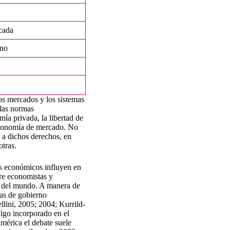
cada
ino
os mercados y los sistemas
 las normas
mía privada, la libertad de
 economía de mercado. No
s a dichos derechos, en
otras.
os económicos influyen en
tre economistas y
es del mundo. A manera de
mas de gobierno
llini, 2005; 2004; Kurrild-
algo incorporado en el
mérica el debate suele