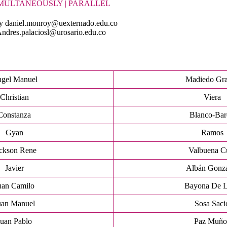
IMULTANEOUSLY | PARALLEL
oy daniel.monroy@uexternado.edu.co
Andres.palaciosl@urosario.edu.co
gel Manuel
Madiedo Gr
Christian
Viera
Constanza
Blanco-Ba
Gyan
Ramos
ckson Rene
Valbuena C
Javier
Albán Gonz
uan Camilo
Bayona De 
uan Manuel
Sosa Saci
Juan Pablo
Paz Muño