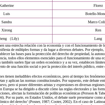
Katherine
Florez
Luis
Botello-Mon
Sandra
Marco Col
Xirong
Ren
heng （Lily)
Lang
nen una estrecha relación con la economía y con el funcionamiento de l
ifiesta de múltiples formas y da lugar a diversos debates. Por ejemplo,
ablecer las bases para la protección del derecho de propiedad, la autono
encia, todos ellos elementos esenciales para el funcionamiento de una
es también suelen fijar un orden económico y a su vez, establecen límite
to de una función social o por la protección del interés público, entre 
iones tienen ineludibles efectos económicos, pero al tiempo los fenómen
tan y aplican las normas constitucionales. Por supuesto, este debate en
nuevo, pero si posee diferentes aristas y expresiones en diversas region
en Europa se ha dirigido a discutir cómo las reglas electorales y las for
tuciones, afectan la formulación de políticas económicas (Persson & Tabe
). Por su parte, en Estados Unidos, el debate suele presentarse como 
nómico del derecho’ (Posner, 1987; Cooter, 2002). En el caso de Latinoa