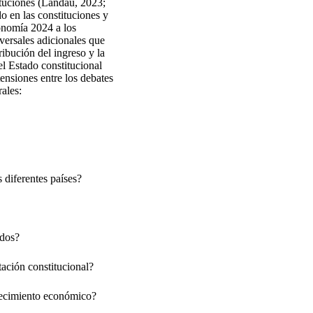
ituciones (Landau, 2023;
do en las constituciones y
onomía 2024 a los
ersales adicionales que
ribución del ingreso y la
el Estado constitucional
ensiones entre los debates
ales:
 diferentes países?
ados?
tación constitucional?
 crecimiento económico?