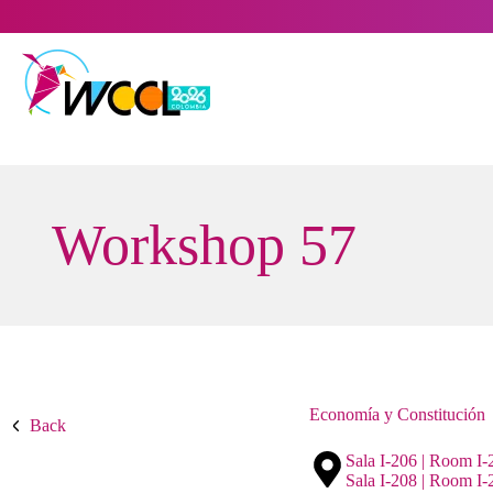
Saltar
al
contenido
Workshop 57
Economía y Constitución
Back
Sala I-206 | Room I-2
Sala I-208 | Room I-2