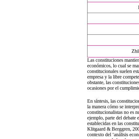
Zhi
Las constituciones mantie
económicos, lo cual se man
constitucionales suelen est
empresa y la libre compet
obstante, las constitucion
ocasiones por el cumplimien
En síntesis, las constituc
la manera cómo se interpre
constitucionalistas no es 
ejemplo, parte del debate 
establecidas en las consti
Klitgaard & Berggren, 2004
contexto del ‘análisis eco