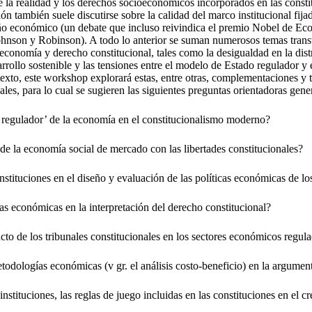
re la realidad y los derechos socioeconómicos incorporados en las const
n también suele discutirse sobre la calidad del marco institucional fija
ño económico (un debate que incluso reivindica el premio Nobel de Ec
nson y Robinson). A todo lo anterior se suman numerosos temas transv
 economía y derecho constitucional, tales como la desigualdad en la dist
arrollo sostenible y las tensiones entre el modelo de Estado regulador y 
texto, este workshop explorará estas, entre otras, complementaciones y t
les, para lo cual se sugieren las siguientes preguntas orientadoras gener
o regulador’ de la economía en el constitucionalismo moderno?
e la economía social de mercado con las libertades constitucionales?
nstituciones en el diseño y evaluación de las políticas económicas de los
as económicas en la interpretación del derecho constitucional?
acto de los tribunales constitucionales en los sectores económicos regul
etodologías económicas (v gr. el análisis costo-beneficio) en la argumen
instituciones, las reglas de juego incluidas en las constituciones en el