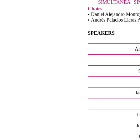
SIMULTANEA | S
Chairs
• Daniel Alejandro Monr
• Andrés Palacios Lleras 
SPEAKERS
An
Ja
J
J