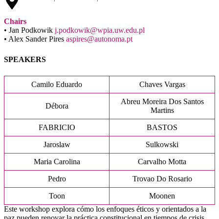
Chairs
• Jan Podkowik
j.podkowik@wpia.uw.edu.pl
• Alex Sander Pires
aspires@autonoma.pt
SPEAKERS
Camilo Eduardo
Chaves Vargas
Abreu Moreira Dos Santos
Débora
Martins
FABRICIO
BASTOS
Jaroslaw
Sulkowski
Maria Carolina
Carvalho Motta
Pedro
Trovao Do Rosario
Toon
Moonen
Este workshop explora cómo los enfoques éticos y orientados a la
paz pueden renovar la práctica constitucional en tiempos de crisis