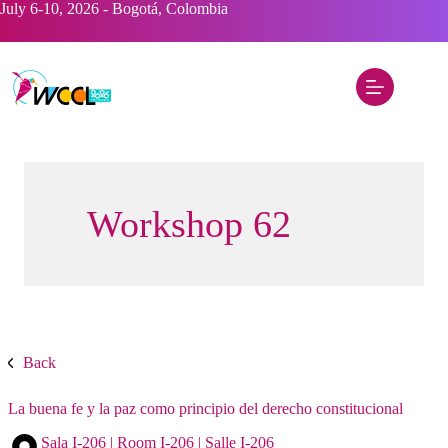
Saltar
July 6-10, 2026 - Bogotá, Colombia
al
contenido
Workshop 62
Back
La buena fe y la paz como principio del derecho constitucional
Sala I-206 | Room I-206 | Salle I-206