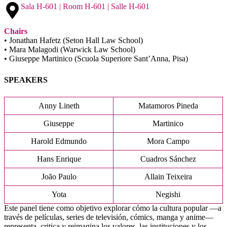
Sala H-601 | Room H-601 | Salle H-601
Chairs
• Jonathan Hafetz (Seton Hall Law School)
• Mara Malagodi (Warwick Law School)
• Giuseppe Martinico (Scuola Superiore Sant’Anna, Pisa)
SPEAKERS
Anny Lineth
Matamoros Pineda
Giuseppe
Martinico
Harold Edmundo
Mora Campo
Hans Enrique
Cuadros Sánchez
João Paulo
Allain Teixeira
Yota
Negishi
Este panel tiene como objetivo explorar cómo la cultura popular —a
través de películas, series de televisión, cómics, manga y anime—
representa, critica y reimagina los valores, las instituciones y los