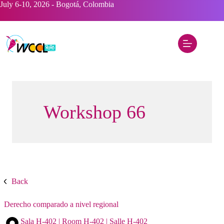
Saltar
July 6-10, 2026 - Bogotá, Colombia
al
contenido
Workshop 66
Back
Derecho comparado a nivel regional
Sala H-402 | Room H-402 | Salle H-402