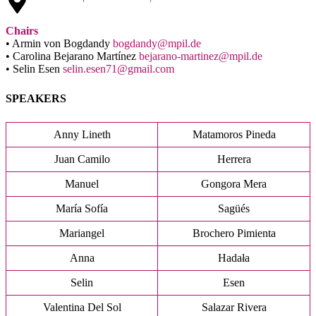
Chairs
• Armin von Bogdandy
bogdandy@mpil.de
• Carolina Bejarano Martínez
bejarano-martinez@mpil.de
• Selin Esen
selin.esen71@gmail.com
SPEAKERS
Anny Lineth
Matamoros Pineda
Juan Camilo
Herrera
Manuel
Gongora Mera
María Sofía
Sagüés
Mariangel
Brochero Pimienta
Anna
Hadała
Selin
Esen
Valentina Del Sol
Salazar Rivera