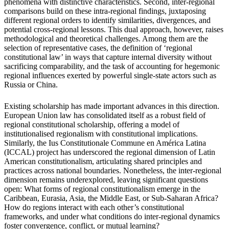
phenomena with distinctive characteristics. Second, inter-regional
comparisons build on these intra-regional findings, juxtaposing
different regional orders to identify similarities, divergences, and
potential cross-regional lessons. This dual approach, however, raises
methodological and theoretical challenges. Among them are the
selection of representative cases, the definition of ‘regional
constitutional law’ in ways that capture internal diversity without
sacrificing comparability, and the task of accounting for hegemonic
regional influences exerted by powerful single-state actors such as
Russia or China.
Existing scholarship has made important advances in this direction.
European Union law has consolidated itself as a robust field of
regional constitutional scholarship, offering a model of
institutionalised regionalism with constitutional implications.
Similarly, the Ius Constitutionale Commune en América Latina
(ICCAL) project has underscored the regional dimension of Latin
American constitutionalism, articulating shared principles and
practices across national boundaries. Nonetheless, the inter-regional
dimension remains underexplored, leaving significant questions
open: What forms of regional constitutionalism emerge in the
Caribbean, Eurasia, Asia, the Middle East, or Sub-Saharan Africa?
How do regions interact with each other’s constitutional
frameworks, and under what conditions do inter-regional dynamics
foster convergence, conflict, or mutual learning?