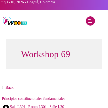
Saltar
July 6-10, 2026 - Bogotá, Colombia
al
contenido
Workshop 69
Back
Principios constitucionales fundamentales
Sala I-301 | Room I-301 | Salle I-301