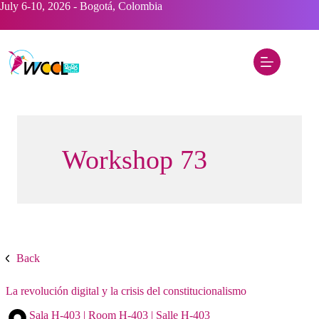
Saltar
July 6-10, 2026 - Bogotá, Colombia
al
contenido
Workshop 73
Back
La revolución digital y la crisis del constitucionalismo
Sala H-403 | Room H-403 | Salle H-403