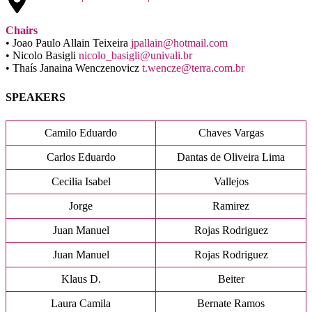
Chairs
• Joao Paulo Allain Teixeira
jpallain@hotmail.com
• Nicolo Basigli
nicolo_basigli@univali.br
• Thaís Janaina Wenczenovicz
t.wencze@terra.com.br
SPEAKERS
Camilo Eduardo
Chaves Vargas
Carlos Eduardo
Dantas de Oliveira Lima
Cecilia Isabel
Vallejos
Jorge
Ramirez
Juan Manuel
Rojas Rodriguez
Juan Manuel
Rojas Rodriguez
Klaus D.
Beiter
Laura Camila
Bernate Ramos