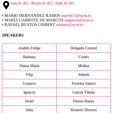
Sala H-301 | Room H-301 | Salle H-301
• MARIO HERNÁNDEZ RAMOS
marioh13@ucm.es
• MARÍA GARROTE DE MARCOS
magarrot@ucm.es
• RAFAEL BUSTOS GISBERT
rafabust@ucm.es
SPEAKERS
Andrés Felipe
Delgado Correal
Barbara
Cortés
Diana María
Molina
Filip
Jelinek
Gustavo
Ferreira Santos
Ignacio
Garcia Vitoria
Javier
Dionis Baeza
Julia
Romero Herrera