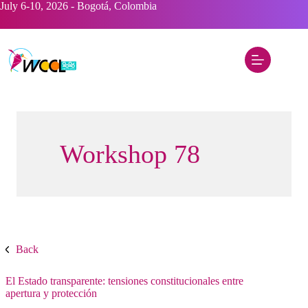
Saltar
July 6-10, 2026 - Bogotá, Colombia
al
contenido
Workshop 78
Back
El Estado transparente: tensiones constitucionales entre
apertura y protección