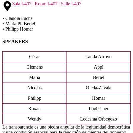
Sala I-407 | Room I-407 | Salle I-407
• Claudia Fuchs
• Maria Ph.Bertel
• Philipp Homar
SPEAKERS
César
Landa Arroyo
Clemens
Appl
Maria
Bertel
Nicolas
Ojeda-Zavala
Philipp
Homar
Roxan
Laubscher
Wendy
Ledesma Orbegozo
La transparencia es una piedra angular de la legitimidad democrática
y una condición esencial para la rendición de cuentas del gobierno