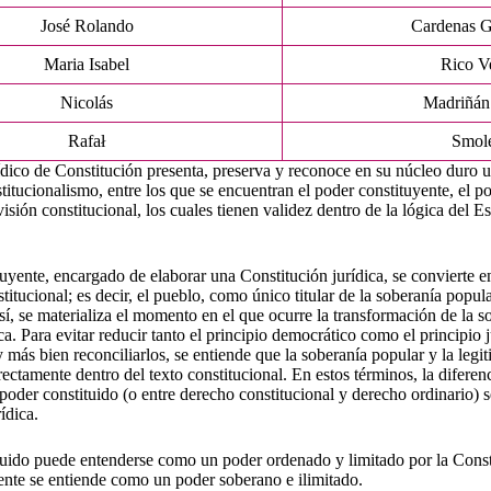
José Rolando
Cardenas G
Maria Isabel
Rico V
Nicolás
Madriñán
Rafał
Smol
ídico de Constitución presenta, preserva y reconoce en su núcleo duro 
titucionalismo, entre los que se encuentran el poder constituyente, el p
isión constitucional, los cuales tienen validez dentro de la lógica del E
tuyente, encargado de elaborar una Constitución jurídica, se convierte e
itucional; es decir, el pueblo, como único titular de la soberanía popula
sí, se materializa el momento en el que ocurre la transformación de la s
ca. Para evitar reducir tanto el principio democrático como el principio 
y más bien reconciliarlos, se entiende que la soberanía popular y la leg
ectamente dentro del texto constitucional. En estos términos, la diferen
poder constituido (o entre derecho constitucional y derecho ordinario) s
ídica.
tuido puede entenderse como un poder ordenado y limitado por la Consti
ente se entiende como un poder soberano e ilimitado.