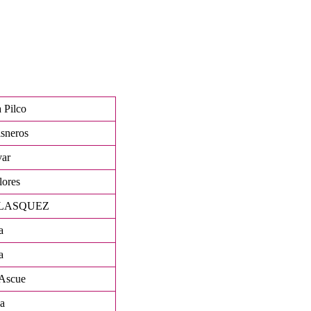
 Pilco
sneros
var
lores
LASQUEZ
a
a
Ascue
a