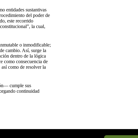
mo entidades sustantivas
procedimiento del poder de
do, este recorrido
nstitucional”, la cual,
inmutable o inmodificable;
de cambio. Así, surge la
ción dentro de la lógica
rece como consecuencia de
, así como de resolver la
ción— cumple sus
otorgando continuidad