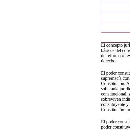
El concepto jur
básicos del cons
de reforma o rev
derecho.
El poder consti
supremacía const
Constitución. A
soberanía jurídi
constitucional, 
sobreviven indir
constituyente y 
Constitución jur
El poder consti
poder constituy