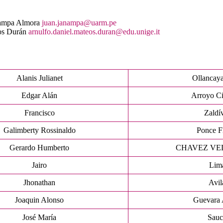
nampa Almora
juan.janampa@uarm.pe
os Durán
arnulfo.daniel.mateos.duran@edu.unige.it
Alanis Julianet
Ollancaya
Edgar Alán
Arroyo Ci
Francisco
Zaldí
Galimberty Rossinaldo
Ponce F
Gerardo Humberto
CHAVEZ VE
Jairo
Lim
Jhonathan
Avil
Joaquin Alonso
Guevara 
José María
Sauc