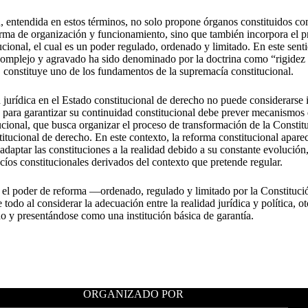
, entendida en estos términos, no solo propone órganos constituidos co
forma de organización y funcionamiento, sino que también incorpora el 
ucional, el cual es un poder regulado, ordenado y limitado. En este senti
omplejo y agravado ha sido denominado por la doctrina como “rigidez co
 constituye uno de los fundamentos de la supremacía constitucional.
 jurídica en el Estado constitucional de derecho no puede considerarse 
o, para garantizar su continuidad constitucional debe prever mecanismos 
ucional, que busca organizar el proceso de transformación de la Constitu
titucional de derecho. En este contexto, la reforma constitucional apa
adaptar las constituciones a la realidad debido a su constante evolución
cíos constitucionales derivados del contexto que pretende regular.
, el poder de reforma —ordenado, regulado y limitado por la Constitu
 todo al considerar la adecuación entre la realidad jurídica y política, 
ado y presentándose como una institución básica de garantía.
ORGANIZADO POR