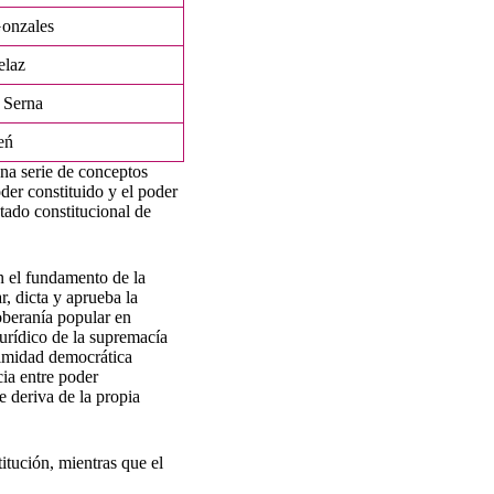
onzales
elaz
 Serna
eń
una serie de conceptos
oder constituido y el poder
stado constitucional de
n el fundamento de la
r, dicta y aprueba la
oberanía popular en
jurídico de la supremacía
itimidad democrática
cia entre poder
e deriva de la propia
tución, mientras que el