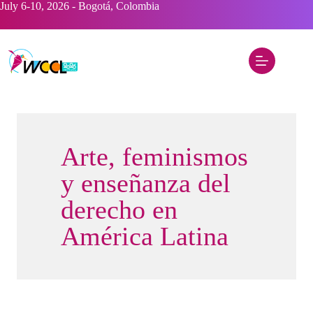
Saltar
July 6-10, 2026 - Bogotá, Colombia
al
contenido
Arte, feminismos
y enseñanza del
derecho en
América Latina