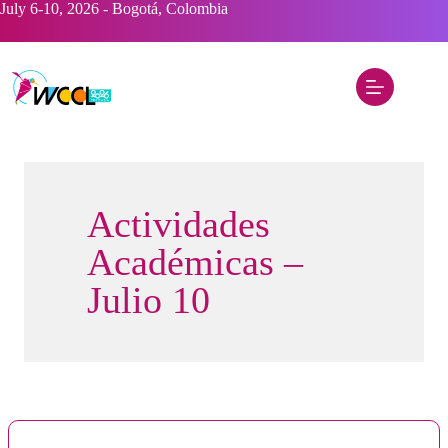
Saltar
July 6-10, 2026 - Bogotá, Colombia
al
contenido
Actividades
Académicas –
Julio 10