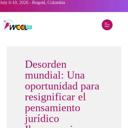
Saltar
July 6-10, 2026 - Bogotá, Colombia
al
contenido
Desorden
mundial: Una
oportunidad para
resignificar el
pensamiento
jurídico