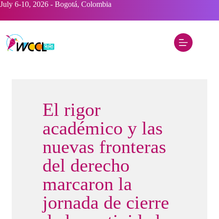
Saltar
July 6-10, 2026 - Bogotá, Colombia
al
contenido
El rigor
académico y las
nuevas fronteras
del derecho
marcaron la
jornada de cierre