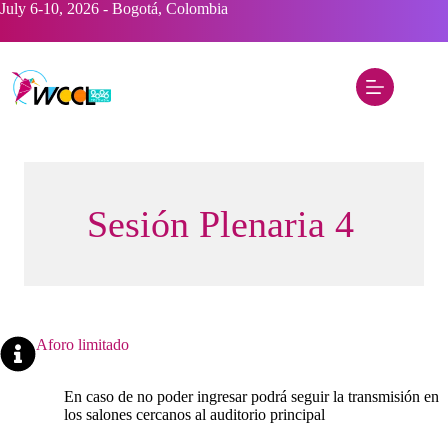
Saltar
July 6-10, 2026 - Bogotá, Colombia
al
contenido
Sesión Plenaria 4
Aforo limitado
En caso de no poder ingresar podrá seguir la transmisión en
los salones cercanos al auditorio principal