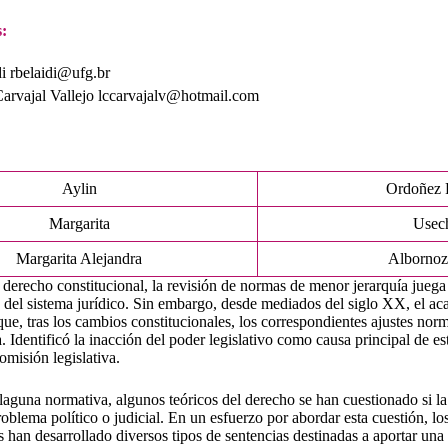
:
i rbelaidi@ufg.br
Carvajal Vallejo lccarvajalv@hotmail.com
Aylin
Ordoñez 
Margarita
Usec
Margarita Alejandra
Albornoz
 derecho constitucional, la revisión de normas de menor jerarquía jueg
 del sistema jurídico. Sin embargo, desde mediados del siglo XX, el 
ue, tras los cambios constitucionales, los correspondientes ajustes nor
 Identificó la inacción del poder legislativo como causa principal de est
omisión legislativa.
 laguna normativa, algunos teóricos del derecho se han cuestionado si la 
oblema político o judicial. En un esfuerzo por abordar esta cuestión, lo
s han desarrollado diversos tipos de sentencias destinadas a aportar una