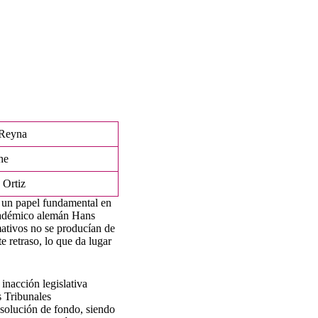
Reyna
he
 Ortiz
a un papel fundamental en
académico alemán Hans
mativos no se producían de
e retraso, lo que da lugar
inacción legislativa
s Tribunales
 solución de fondo, siendo