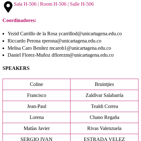
Sala H-506 | Room H-506 | Salle H-506
Coordinadores:
Yezid Carrillo de la Rosa ycarrillod@unicartagena.edu.co
Riccardo Perona rperona@unicartagena.edu.co
Melisa Caro Benítez mcarob1@unicartagena.edu.co
Daniel Florez-Muñoz dflorezm@unicartagena.edu.co
SPEAKERS
Coline
Bruintjies
Francisco
Zaldívar Salabarría
Jean-Paul
Tealdi Correa
Lorena
Chano Regaña
Matías Javier
Rivas Valenzuela
SERGIO IVAN
ESTRADA VELEZ