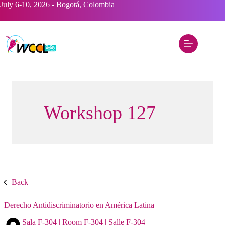
Saltar
July 6-10, 2026 - Bogotá, Colombia
al
contenido
Workshop 127
Back
Derecho Antidiscriminatorio en América Latina
Sala F-304 | Room F-304 | Salle F-304