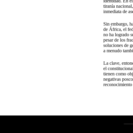
identidad. En e
tiranía naciona
inmediata de ase
Sin embargo, ha
de África, el f
no ha logrado s
pesar de los fra
soluciones de g
a menudo tambié
La clave, enton
el constituciona
tienen como obj
negativas poscon
reconocimiento 