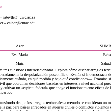
:
 – nsteytler@uwc.ac.za
ber – ealber@eurac.edu
Azer
SUMB
Eva Maria
Bels
Maja
Sahad
ute tres cuestiones interrelacionadas. Explora cómo diseñar arreglos fede
eradamente la despolarización posconflicto. Evalúa si la democracia del
camente cuándo, en qué medida y bajo qué condiciones—. Examina si 
civil que coordinan decisiones basadas en intereses a nivel nacional pue
y cultivar un «espíritu federal» que apoye el funcionamiento eficaz de l
mpartido.
 trasfondo de que los arreglos territoriales a menudo se consideran un
 la paz para países enredados en guerras civiles o conflictos violentos 