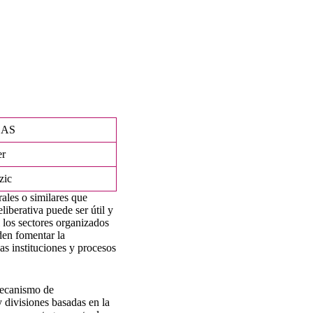
AS
er
zic
rales o similares que
iberativa puede ser útil y
los sectores organizados
den fomentar la
as instituciones y procesos
 mecanismo de
y divisiones basadas en la