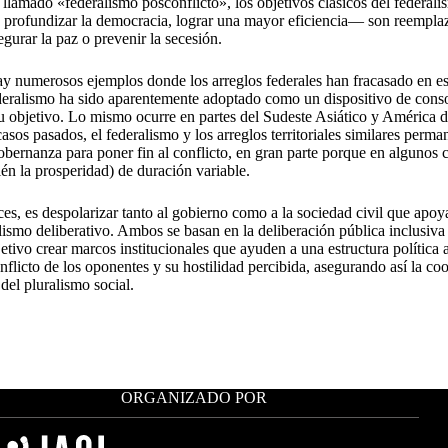
l llamado «federalismo posconflicto», los objetivos clásicos del federal
l, profundizar la democracia, lograr una mayor eficiencia— son reempla
gurar la paz o prevenir la secesión.
y numerosos ejemplos donde los arreglos federales han fracasado en es
ederalismo ha sido aparentemente adoptado como un dispositivo de conso
u objetivo. Lo mismo ocurre en partes del Sudeste Asiático y América d
casos pasados, el federalismo y los arreglos territoriales similares per
obernanza para poner fin al conflicto, en gran parte porque en algunos 
n la prosperidad) de duración variable.
ces, es despolarizar tanto al gobierno como a la sociedad civil que apoy
lismo deliberativo. Ambos se basan en la deliberación pública inclusiva 
etivo crear marcos institucionales que ayuden a una estructura política 
flicto de los oponentes y su hostilidad percibida, asegurando así la coo
del pluralismo social.
ORGANIZADO POR