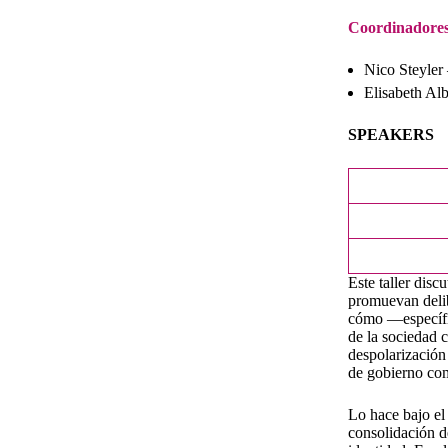
Coordinadores
Nico Steyler
Elisabeth Al
SPEAKERS
Este taller disc
promuevan delib
cómo —específi
de la sociedad 
despolarización 
de gobierno co
Lo hace bajo el
consolidación de