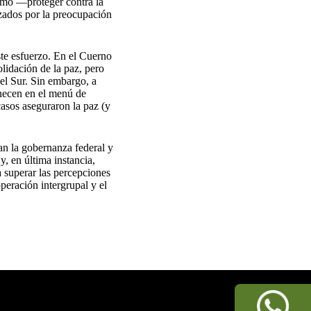
ismo —proteger contra la
zados por la preocupación
te esfuerzo. En el Cuerno
lidación de la paz, pero
el Sur. Sin embargo, a
manecen en el menú de
casos aseguraron la paz (y
an la gobernanza federal y
y, en última instancia,
a superar las percepciones
peración intergrupal y el