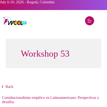
Saltar
July 6-10, 2026 - Bogotá, Colombia
al
contenido
Workshop 53
Back
Constitucionalismo empírico en Latinoamericano: Perspectivas y
desafíos