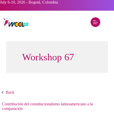
Saltar
July 6-10, 2026 - Bogotá, Colombia
al
contenido
Workshop 67
Back
Contribución del constitucionalismo latinoamericano a la
comparación