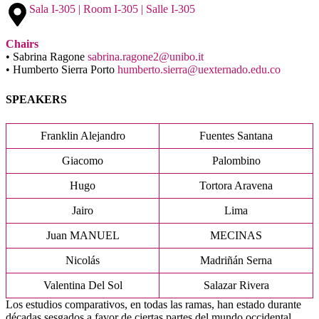
Sala I-305 | Room I-305 | Salle I-305
Chairs
• Sabrina Ragone
sabrina.ragone2@unibo.it
• Humberto Sierra Porto
humberto.sierra@uexternado.edu.co
SPEAKERS
Franklin Alejandro
Fuentes Santana
Giacomo
Palombino
Hugo
Tortora Aravena
Jairo
Lima
Juan MANUEL
MECINAS
Nicolás
Madriñán Serna
Valentina Del Sol
Salazar Rivera
Los estudios comparativos, en todas las ramas, han estado durante
décadas sesgados a favor de ciertas partes del mundo occidental,