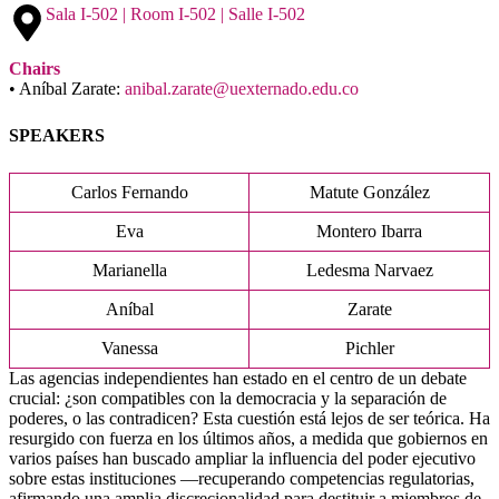
Sala I-502 | Room I-502 | Salle I-502
Chairs
• Aníbal Zarate:
anibal.zarate@uexternado.edu.co
SPEAKERS
Carlos Fernando
Matute González
Eva
Montero Ibarra
Marianella
Ledesma Narvaez
Aníbal
Zarate
Vanessa
Pichler
Las agencias independientes han estado en el centro de un debate
crucial: ¿son compatibles con la democracia y la separación de
poderes, o las contradicen? Esta cuestión está lejos de ser teórica. Ha
resurgido con fuerza en los últimos años, a medida que gobiernos en
varios países han buscado ampliar la influencia del poder ejecutivo
sobre estas instituciones —recuperando competencias regulatorias,
afirmando una amplia discrecionalidad para destituir a miembros de