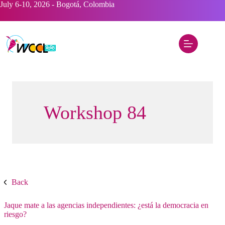
Saltar
July 6-10, 2026 - Bogotá, Colombia
al
contenido
Workshop 84
Back
Jaque mate a las agencias independientes: ¿está la democracia en
riesgo?