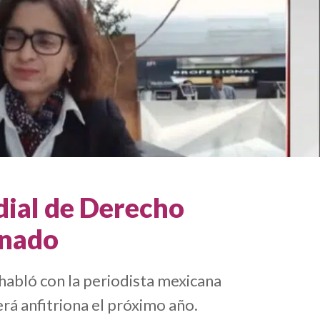
dial de Derecho
rnado
abló con la periodista mexicana
rá anfitriona el próximo año.