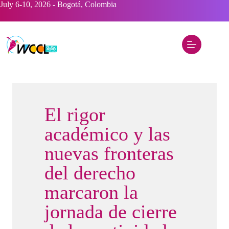
Saltar
July 6-10, 2026 - Bogotá, Colombia
al
contenido
El rigor
académico y las
nuevas fronteras
del derecho
marcaron la
jornada de cierre