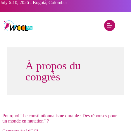
Skip
July 6-10, 2026 - Bogotá, Colombia
to
content
À propos du
congrès
Pourquoi “Le constitutionnalisme durable : Des réponses pour
un monde en mutation” ?