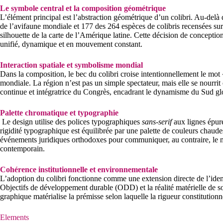
Le symbole central et la composition géométrique
L’élément principal est l’abstraction géométrique d’un colibri. Au-del
de l’avifaune mondiale et 177 des 264 espèces de colibris recensées sur l
silhouette de la carte de l’Amérique latine. Cette décision de conception 
unifié, dynamique et en mouvement constant.
Interaction spatiale et symbolisme mondial
Dans la composition, le bec du colibri croise intentionnellement le mo
mondiale. La région n’est pas un simple spectateur, mais elle se nourrit
continue et intégratrice du Congrès, encadrant le dynamisme du Sud gl
Palette chromatique et typographie
Le design utilise des polices typographiques
sans-serif
aux lignes épurée
rigidité typographique est équilibrée par une palette de couleurs chaude
événements juridiques orthodoxes pour communiquer, au contraire, le mul
contemporain.
Cohérence institutionnelle et environnementale
L’adoption du colibri fonctionne comme une extension directe de l’identi
Objectifs de développement durable (ODD) et la réalité matérielle de so
graphique matérialise la prémisse selon laquelle la rigueur constitutionn
Elements