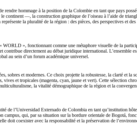
à de rendre hommage à la position de la Colombie en tant que pays possé
e continent —, la construction graphique de l’oiseau à l’aide de triangle
représente la pluralité de la région : des pièces, des perspectives et des 
t « WORLD », fonctionnant comme une métaphore visuelle de la participat
 et contribue directement au débat juridique international. L’ensemble e
obal au sein d’un forum académique universel.
s, sobres et modernes. Ce choix projette la robustesse, la clarté et la so
s, vives et tropicales (magenta, cyan, jaune et vert). Cette sélection c
ticulturalisme, la vitalité démographique de la région et la convergenc
té de l’Universidad Externado de Colombia en tant qu’institution hôte. L
n campus, qui, par sa situation sur la bordure orientale de Bogotá, fonc
elle doit coexister avec la responsabilité et la préservation de l’environ