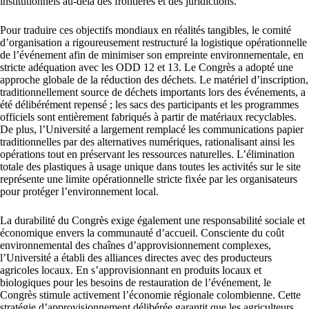
institutionnels au-delà des frontières et des juridictions.
Pour traduire ces objectifs mondiaux en réalités tangibles, le comité
d’organisation a rigoureusement restructuré la logistique opérationnelle
de l’événement afin de minimiser son empreinte environnementale, en
stricte adéquation avec les ODD 12 et 13. Le Congrès a adopté une
approche globale de la réduction des déchets. Le matériel d’inscription,
traditionnellement source de déchets importants lors des événements, a
été délibérément repensé ; les sacs des participants et les programmes
officiels sont entièrement fabriqués à partir de matériaux recyclables.
De plus, l’Université a largement remplacé les communications papier
traditionnelles par des alternatives numériques, rationalisant ainsi les
opérations tout en préservant les ressources naturelles. L’élimination
totale des plastiques à usage unique dans toutes les activités sur le site
représente une limite opérationnelle stricte fixée par les organisateurs
pour protéger l’environnement local.
La durabilité du Congrès exige également une responsabilité sociale et
économique envers la communauté d’accueil. Consciente du coût
environnemental des chaînes d’approvisionnement complexes,
l’Université a établi des alliances directes avec des producteurs
agricoles locaux. En s’approvisionnant en produits locaux et
biologiques pour les besoins de restauration de l’événement, le
Congrès stimule activement l’économie régionale colombienne. Cette
stratégie d’approvisionnement délibérée garantit que les agriculteurs