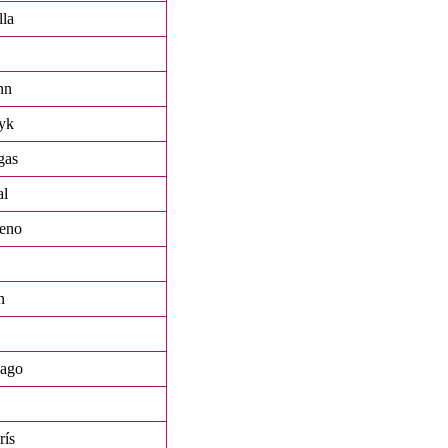
lla
nn
yk
gas
al
reno
n
iago
rís