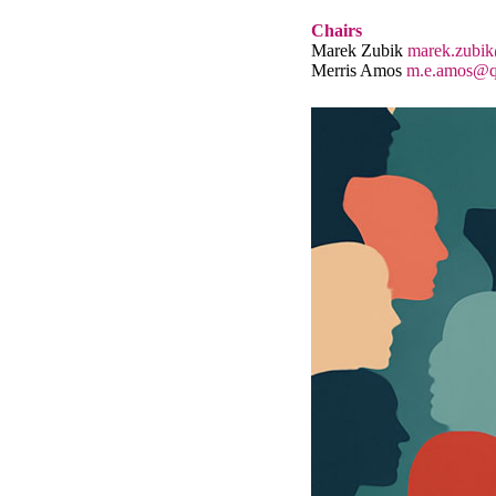
Chairs
Marek Zubik
marek.zubi
Merris Amos
m.e.amos@q