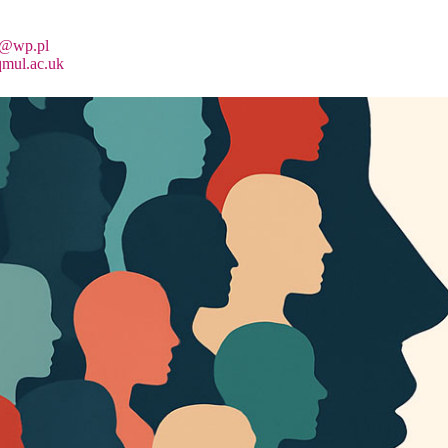
k@wp.pl
mul.ac.uk