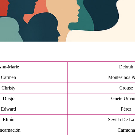
Ann-Marie
Debrah
Carmen
Montesinos Pa
Christy
Crouse
Diego
Gaete Uman
Edward
Pérez
Efraín
Sevilla De La
ncarnación
Carmona