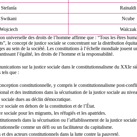
Stefanía
Rainaldi
Swikani
Ncube
Wojciech
Walczak
ion universelle des droits de l’homme affirme que : “Tous les êtres humai
ts”, le concept de justice sociale se concentrant sur la distribution équit
ges au sein de la société. Les constitutions à l’échelle mondiale jouent u
antissant l’égalité, les droits de l’homme et la responsabilité.
unications sur la justice sociale dans le constitutionnalisme du XXIe siè
s tels que :
conception constitutionnelle, y compris le constitutionnalisme post-confli
ional et des institutions dans la sécurisation de la justice sociale au nive
e sociale dues au déclin démocratique.
ice sociale en dehors de la constitution et de l’État.
e sociale pour les migrants, les réfugiés et les apatrides.
itutionnels dans la sécurisation ou l’affaiblissement de la justice sociale
itutionnelle comme un défi ou un facilitateur du capitalisme.
 et des acteurs constitutionnels dans la lutte contre la pauvreté.