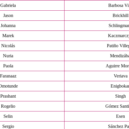
Gabriela
Barbosa Vi
Jason
Brickhill
Johanna
Schlingma
Marek
Kaczmarcz
Nicolás
Patiño Ville
Nuria
Mendizáb
Paola
Aguirre Mo
Faranaaz
Veriava
Omotunde
Enigboka
Prashant
Singh
Rogelio
Gómez Sant
Selin
Esen
Sergio
Sánchez Pa