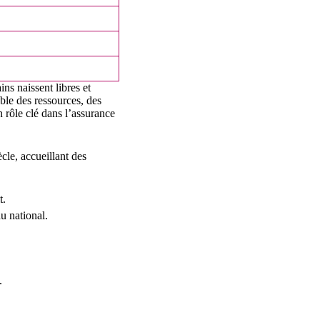
ns naissent libres et
able des ressources, des
n rôle clé dans l’assurance
cle, accueillant des
t.
au national.
.