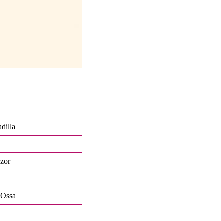
dilla
zor
 Ossa