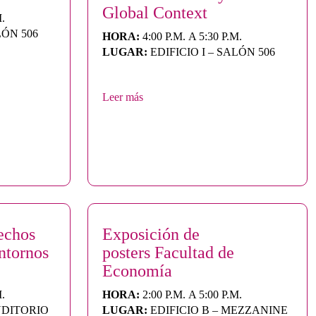
Global Context
M.
LÓN 506
HORA:
4:00 P.M. A 5:30 P.M.
LUGAR:
EDIFICIO I – SALÓN 506
Leer más
echos
Exposición de
ntornos
posters Facultad de
Economía
M.
HORA:
2:00 P.M. A 5:00 P.M.
UDITORIO
LUGAR:
EDIFICIO B – MEZZANINE