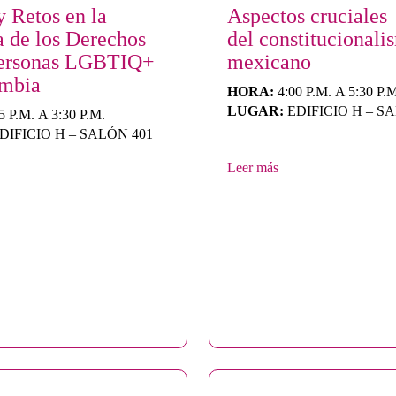
y Retos en la
Aspectos cruciales
a de los Derechos
del constitucionali
personas LGBTIQ+
mexicano
ombia
HORA:
4:00 P.M. A 5:30 P.
LUGAR:
EDIFICIO H – S
5 P.M. A 3:30 P.M.
DIFICIO H – SALÓN 401
Leer más