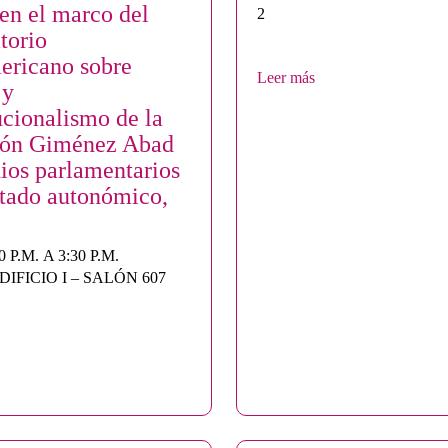
 en el marco del
2
torio
ericano sobre
Leer más
 y
ucionalismo de la
ión Giménez Abad
dios parlamentarios
stado autonómico,
0 P.M. A 3:30 P.M.
DIFICIO I – SALÓN 607