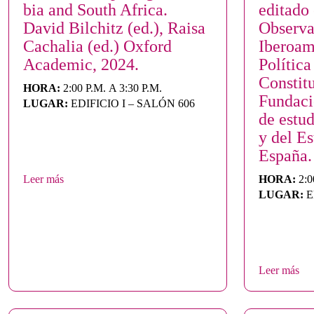
bia and South Africa.
editado
David Bilchitz (ed.), Raisa
Observa
Cachalia (ed.) Oxford
Iberoam
Academic, 2024.
Política
Constit
HORA:
2:00 P.M. A 3:30 P.M.
Fundac
LUGAR:
EDIFICIO I – SALÓN 606
de estu
y del E
España.
Leer más
HORA:
2:0
LUGAR:
E
Leer más