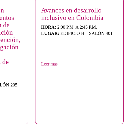
en
Avances en desarrollo
entos
inclusivo en Colombia
n de
HORA:
2:00 P.M. A 2:45 P.M.
ación
LUGAR:
EDIFICIO H – SALÓN 401
vención,
igación
s de
Leer más
.
ALÓN 205