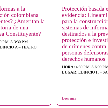
formas a la
Protección basada 
ución colombiana
evidencia: Lineami
entes? ¿Ameritan la
para la construcció
toria de una
sistemas de inform
a Constituyente?
destinados a la pre
protección e invest
0 P.M. A 3:30 P.M.
de crímenes contra
DIFICIO A – TEATRO
personas defensora
derechos humanos
HORA:
4:30 P.M. A 6:00 P.M
LUGAR:
EDIFICIO H – S
Leer más