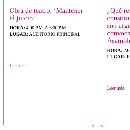
Obra de teatro: ‘Mantener
¿Qué re
el juicio’
constit
son urg
HORA:
4:00 P.M. A 6:00 P.M.
convoca
LUGAR:
AUDITORIO PRINCIPAL
Asamble
HORA:
2:0
LUGAR:
E
Leer más
Leer más