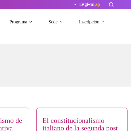
Eng
Fra
Esp
Programa
Sede
Inscripción
nismo de
El constitucionalismo
ativa
italiano de la segunda post