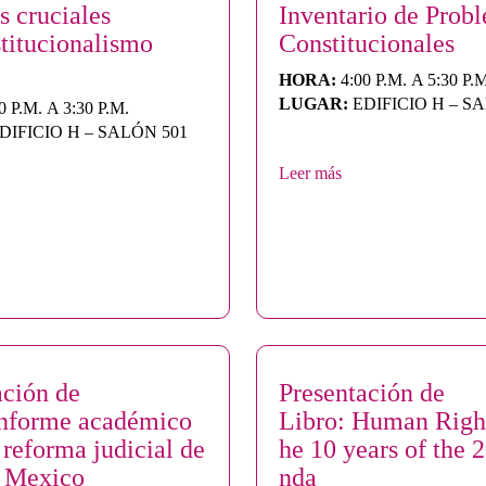
s cruciales
Inventario de Prob
stitucionalismo
Constitucionales
HORA:
4:00 P.M. A 5:30 P.
LUGAR:
EDIFICIO H – S
0 P.M. A 3:30 P.M.
DIFICIO H – SALÓN 501
Leer más
ación de
Presentación de
Informe académico
Libro: Human Right
 reforma judicial de
he 10 years of the 
n Mexico
nda