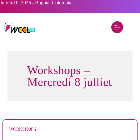
Skip
July 6-10, 2026 - Bogotá, Colombia
to
content
Workshops –
Mercredi 8 julliet
WORKSHOP 2